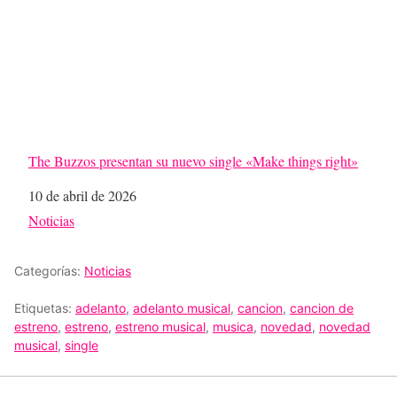
The Buzzos presentan su nuevo single «Make things right»
Fecha
10 de abril de 2026
Respecto a
Noticias
Categorías:
Noticias
Etiquetas:
adelanto
,
adelanto musical
,
cancion
,
cancion de
estreno
,
estreno
,
estreno musical
,
musica
,
novedad
,
novedad
musical
,
single