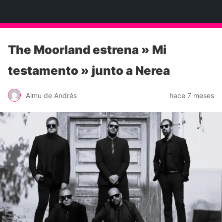
Neko Et Eurythmia
The Moorland estrena » Mi
testamento » junto a Nerea
Almu de Andrés
hace 7 meses