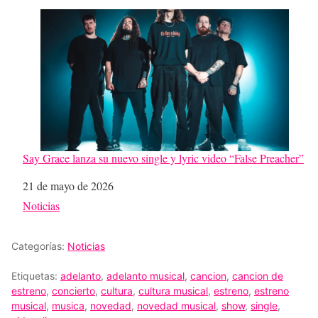
Say Grace lanza su nuevo single y lyric video “False Preacher”
Fecha
21 de mayo de 2026
Respecto a
Noticias
Categorías:
Noticias
Etiquetas:
adelanto
,
adelanto musical
,
cancion
,
cancion de
estreno
,
concierto
,
cultura
,
cultura musical
,
estreno
,
estreno
musical
,
musica
,
novedad
,
novedad musical
,
show
,
single
,