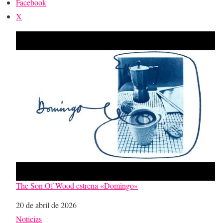
Facebook
X
The Son Of Wood estrena «Domingo»
Fecha
20 de abril de 2026
Respecto a
Noticias