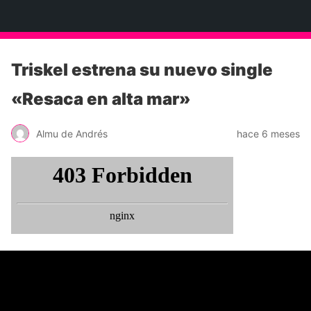
Neko Et Eurythmia
Triskel estrena su nuevo single
«Resaca en alta mar»
Almu de Andrés
hace 6 meses