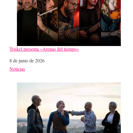
Triskel presenta «Arenas del tiempo»
Fecha
8 de junio de 2026
Respecto a
Noticias