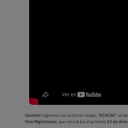
Unrecht
regresan con su tercer single,
“ATAON”
, un d
One Nightmares
, que verá la luz el próximo
12 de dici