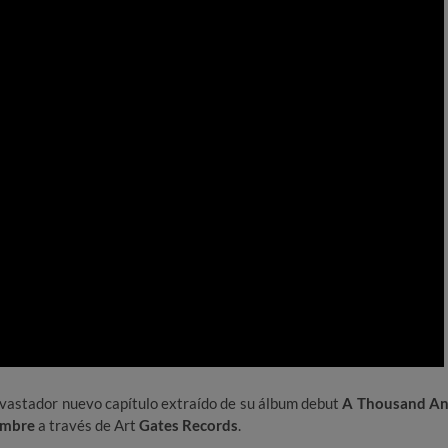
evastador nuevo capítulo extraído de su álbum debut
A Thousand A
embre
a través de Art
Gates Records
.