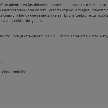
N”
se adentra en las dolorosas secuelas del amor roto y el abuso.
 interpretación vocal visceral, el tema expone la trágica intimidad 
e como una herida que se niega a cerrar. Es una caída directa hacia l
das e imposibles de ignorar.
illermo Rodríguez Reguera, Manuel Grande Fernández, Pablo Arro
n»
ción de noticias