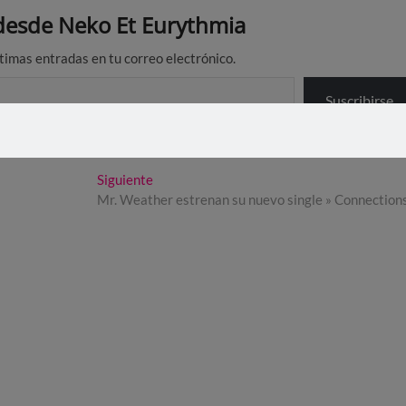
esde Neko Et Eurythmia
ltimas entradas en tu correo electrónico.
Suscribirse
Entrada
Siguiente
siguiente:
Mr. Weather estrenan su nuevo single » Connection