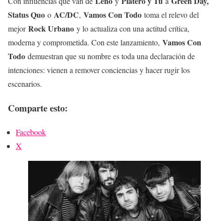
Leño
Platero y Tú
Green Day,
Con influencias que van de
y
a
Status Quo
AC/DC
Vamos Con Todo
o
,
toma el relevo del
Rock Urbano
mejor
y lo actualiza con una actitud crítica,
Vamos Con
moderna y comprometida. Con este lanzamiento,
Todo
demuestran que su nombre es toda una declaración de
intenciones: vienen a remover conciencias y hacer rugir los
escenarios.
Comparte esto:
Facebook
X