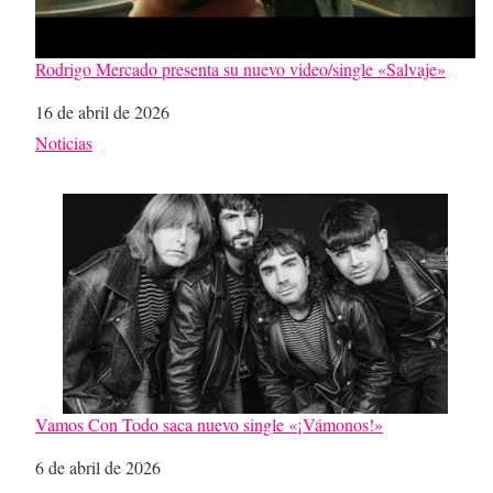
Rodrigo Mercado presenta su nuevo video/single «Salvaje»
Fecha
16 de abril de 2026
Respecto a
Noticias
Vamos Con Todo saca nuevo single «¡Vámonos!»
Fecha
6 de abril de 2026