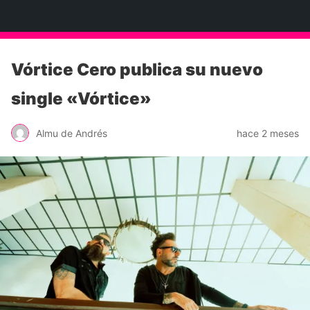
Neko Et Eurythmia
Vórtice Cero publica su nuevo
single «Vórtice»
Almu de Andrés
hace 2 meses