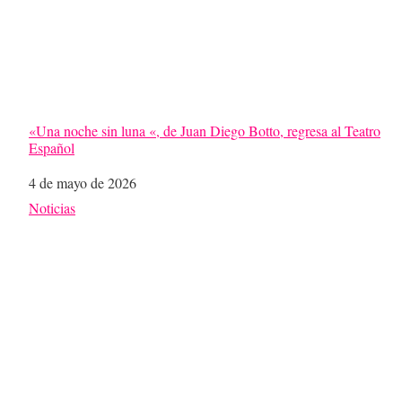
«Una noche sin luna «, de Juan Diego Botto, regresa al Teatro
Español
Fecha
4 de mayo de 2026
Respecto a
Noticias