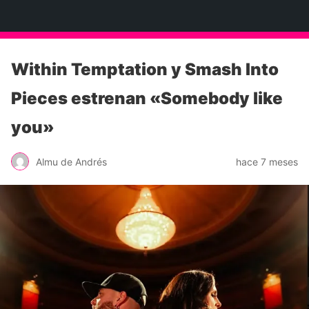
Neko Et Eurythmia
Within Temptation y Smash Into
Pieces estrenan «Somebody like
you»
Almu de Andrés
hace 7 meses