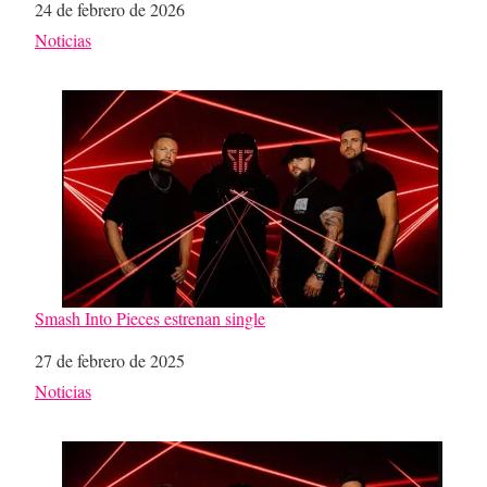
Fecha
24 de febrero de 2026
Respecto a
Noticias
Smash Into Pieces estrenan single
Fecha
27 de febrero de 2025
Respecto a
Noticias