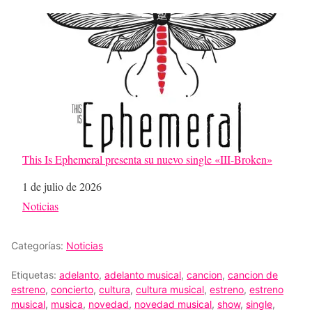
This Is Ephemeral presenta su nuevo single «III-Broken»
Fecha
1 de julio de 2026
Respecto a
Noticias
Categorías:
Noticias
Etiquetas:
adelanto
,
adelanto musical
,
cancion
,
cancion de
estreno
,
concierto
,
cultura
,
cultura musical
,
estreno
,
estreno
musical
,
musica
,
novedad
,
novedad musical
,
show
,
single
,