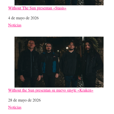
Without The Sun presentan «Stasis»
Fecha
4 de mayo de 2026
Respecto a
Noticias
Without the Sun presentan su nuevo single «Kraken»
Fecha
28 de mayo de 2026
Respecto a
Noticias