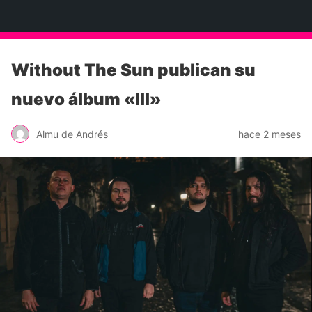
Neko Et Eurythmia
Without The Sun publican su
nuevo álbum «III»
Almu de Andrés
hace 2 meses