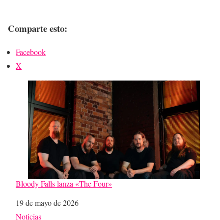
Comparte esto:
Facebook
X
Bloody Falls lanza «The Four»
Fecha
19 de mayo de 2026
Respecto a
Noticias