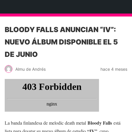
Neko Et Eurythmia
BLOODY FALLS ANUNCIAN “IV”:
NUEVO ÁLBUM DISPONIBLE EL 5
DE JUNIO
Almu de Andrés
hace 4 meses
Bloody Falls
La banda finlandesa de melodic death metal
está
“IV”
lista para desatar su nuevo álbum de estudio
, cuyo