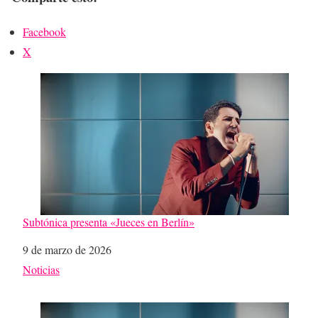
Facebook
X
Subtónica presenta «Jueces en Berlín»
Fecha
9 de marzo de 2026
Respecto a
Noticias