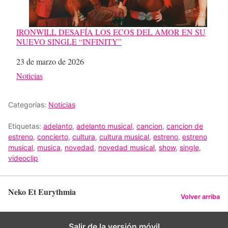
IRONWILL DESAFÍA LOS ECOS DEL AMOR EN SU
NUEVO SINGLE “INFINITY”
Fecha
23 de marzo de 2026
Respecto a
Noticias
Categorías:
Noticias
Etiquetas:
adelanto
,
adelanto musical
,
cancion
,
cancion de
estreno
,
concierto
,
cultura
,
cultura musical
,
estreno
,
estreno
musical
,
musica
,
novedad
,
novedad musical
,
show
,
single
,
videoclip
Neko Et Eurythmia
Volver arriba
Salir de la versión móvil