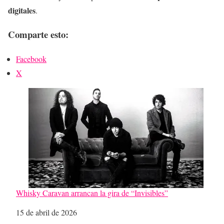
digitales
.
Comparte esto:
Facebook
X
Whisky Caravan arrancan la gira de “Invisibles”
Fecha
15 de abril de 2026