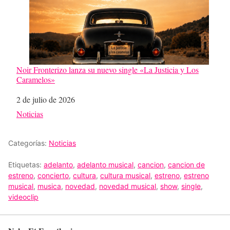
Noir Fronterizo lanza su nuevo single «La Justicia y Los
Caramelos»
Fecha
2 de julio de 2026
Respecto a
Noticias
Categorías:
Noticias
Etiquetas:
adelanto
,
adelanto musical
,
cancion
,
cancion de
estreno
,
concierto
,
cultura
,
cultura musical
,
estreno
,
estreno
musical
,
musica
,
novedad
,
novedad musical
,
show
,
single
,
videoclip