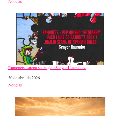
Respecto a
Noticias
Ramonets estrena su single «Senyor Llaurador»
Fecha
30 de abril de 2026
Respecto a
Noticias