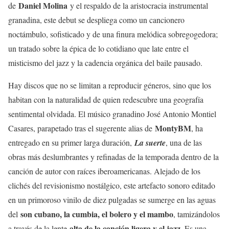
Daniel Molina
de
y el respaldo de la aristocracia instrumental
granadina, este debut se despliega como un cancionero
noctámbulo, sofisticado y de una finura melódica sobregogedora;
un tratado sobre la épica de lo cotidiano que late entre el
misticismo del jazz y la cadencia orgánica del baile pausado.
Hay discos que no se limitan a reproducir géneros, sino que los
habitan con la naturalidad de quien redescubre una geografía
sentimental olvidada. El músico granadino José Antonio Montiel
MontyBM
Casares, parapetado tras el sugerente alias de
, ha
entregado en su primer larga duración,
La suerte
, una de las
obras más deslumbrantes y refinadas de la temporada dentro de la
canción de autor con raíces iberoamericanas. Alejado de los
clichés del revisionismo nostálgico, este artefacto sonoro editado
en un primoroso vinilo de diez pulgadas se sumerge en las aguas
son cubano, la cumbia, el bolero y el mambo
del
, tamizándolos
alta de la canción ligera y el jazz
a través de la lente
. Es una