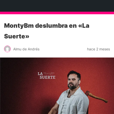
Neko Et Eurythmia
MontyBm deslumbra en «La
Suerte»
Almu de Andrés
hace 2 meses