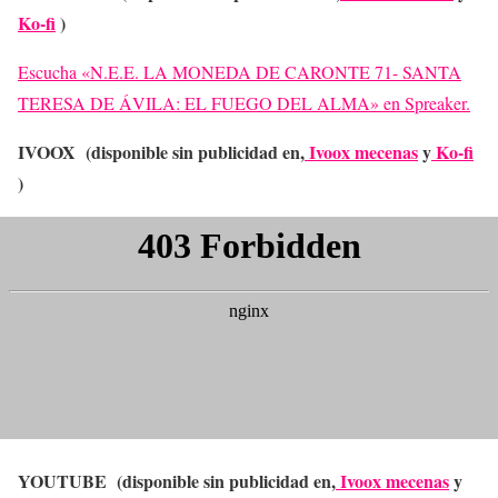
Ko-fi
)
Escucha «N.E.E. LA MONEDA DE CARONTE 71- SANTA
TERESA DE ÁVILA: EL FUEGO DEL ALMA» en Spreaker.
IVOOX (disponible sin publicidad en,
Ivoox mecenas
y
Ko-fi
)
YOUTUBE (disponible sin publicidad en,
Ivoox mecenas
y