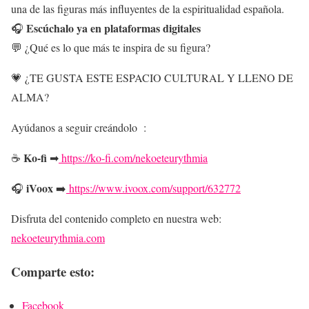
una de las figuras más influyentes de la espiritualidad española.
Escúchalo ya en plataformas digitales
🎧
💬 ¿Qué es lo que más te inspira de su figura?
💗 ¿TE GUSTA ESTE ESPACIO CULTURAL Y LLENO DE
ALMA?
Ayúdanos a seguir creándolo :
Ko-fi
☕
➡
https://ko-fi.com/nekoeteurythmia
iVoox
🎧
➡️
https://www.ivoox.com/support/632772
Disfruta del contenido completo en nuestra web:
nekoeteurythmia.com
Comparte esto:
Facebook