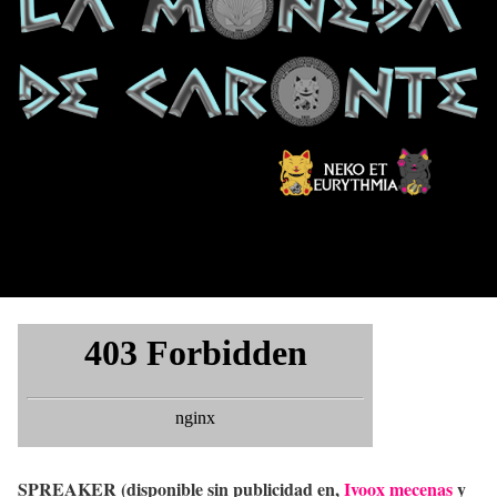
SPREAKER (disponible sin publicidad en,
Ivoox mecenas
y