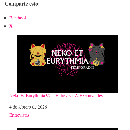
Comparte esto:
Facebook
X
Neko Et Eurythmia 97 – Entrevista A Exsonvaldes
Fecha
4 de febrero de 2026
Respecto a
Entrevistas