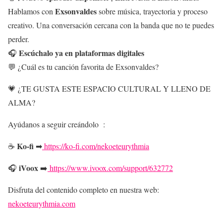
Exsonvaldes
Hablamos con
sobre música, trayectoria y proceso
creativo. Una conversación cercana con la banda que no te puedes
perder.
Escúchalo ya en plataformas digitales
🎧
💬 ¿Cuál es tu canción favorita de Exsonvaldes?
💗 ¿TE GUSTA ESTE ESPACIO CULTURAL Y LLENO DE
ALMA?
Ayúdanos a seguir creándolo :
Ko-fi
☕
➡
https://ko-fi.com/nekoeteurythmia
iVoox
🎧
➡️
https://www.ivoox.com/support/632772
Disfruta del contenido completo en nuestra web:
nekoeteurythmia.com