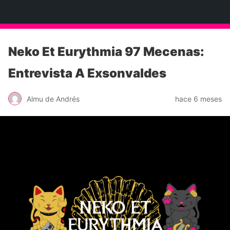
Neko Et Eurythmia
Neko Et Eurythmia 97 Mecenas:
Entrevista A Exsonvaldes
Almu de Andrés
hace 6 meses