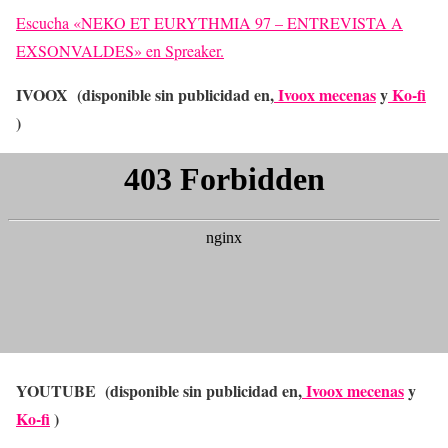
Escucha «NEKO ET EURYTHMIA 97 – ENTREVISTA A
EXSONVALDES» en Spreaker.
IVOOX (disponible sin publicidad en,
Ivoox mecenas
y
Ko-fi
)
YOUTUBE (disponible sin publicidad en,
Ivoox mecenas
y
Ko-fi
)