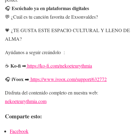
Escúchalo ya en plataformas digitales
🎧
💬 ¿Cuál es tu canción favorita de Exsonvaldes?
💗 ¿TE GUSTA ESTE ESPACIO CULTURAL Y LLENO DE
ALMA?
Ayúdanos a seguir creándolo :
Ko-fi
☕
➡
https://ko-fi.com/nekoeteurythmia
iVoox
🎧
➡️
https://www.ivoox.com/support/632772
Disfruta del contenido completo en nuestra web:
nekoeteurythmia.com
Comparte esto:
Facebook