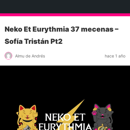
Neko Et Eurythmia
Neko Et Eurythmia 37 mecenas –
Sofía Tristán Pt2
Almu de Andrés
hace 1 año