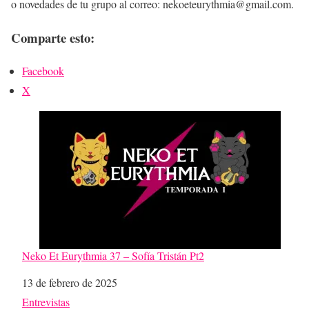
o novedades de tu grupo al correo: nekoeteurythmia@gmail.com.
Comparte esto:
Facebook
X
Neko Et Eurythmia 37 – Sofía Tristán Pt2
Fecha
13 de febrero de 2025
Respecto a
Entrevistas