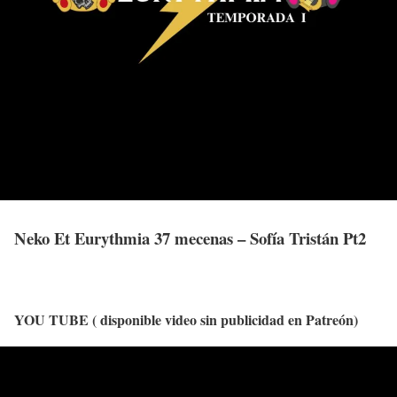
Neko Et Eurythmia 37 mecenas – Sofía Tristán Pt2
YOU TUBE ( disponible video sin publicidad en Patreón)