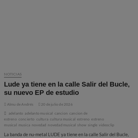
adelanto
«Por
cada
golpe»
NOTICIAS
Lude ya tiene en la calle Salir del Bucle,
su nuevo EP de estudio
Almu de Andrés
20 de julio de 2026
adelanto
adelanto musical
cancion
cancion de
estreno
concierto
cultura
cultura musical
estreno
estreno
musical
musica
novedad
novedad musical
show
single
videoclip
La banda de nu-metal LUDE ya tiene en la calle Salir del Bucle,