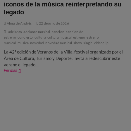
iconos de la música reinterpretando su
legado
Almu de Andrés
22 de julio de 2026
adelanto
adelanto musical
cancion
cancion de
estreno
concierto
cultura
cultura musical
estreno
estreno
musical
musica
novedad
novedad musical
show
single
videoclip
La 42ª edición de Veranos de la Villa, festival organizado por el
Área de Cultura, Turismo y Deporte, invita a redescubrir este
verano el legado…
Veranos
Ver más
de
la
Villa
homenajea
a
grandes
iconos
de
la
música
reinterpretando