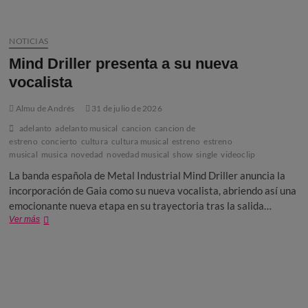
NOTICIAS
Mind Driller presenta a su nueva
vocalista
Almu de Andrés
31 de julio de 2026
adelanto
adelanto musical
cancion
cancion de
estreno
concierto
cultura
cultura musical
estreno
estreno
musical
musica
novedad
novedad musical
show
single
videoclip
La banda española de Metal Industrial Mind Driller anuncia la
incorporación de Gaia como su nueva vocalista, abriendo así una
emocionante nueva etapa en su trayectoria tras la salida…
Mind
Ver más
Driller
presenta
a
su
nueva
vocalista