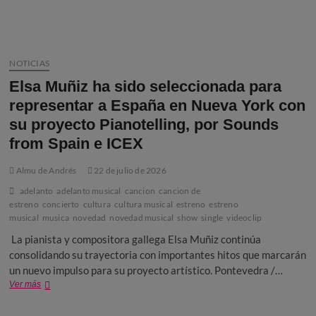
NOTICIAS
Elsa Muñiz ha sido seleccionada para
representar a España en Nueva York con
su proyecto Pianotelling, por Sounds
from Spain e ICEX
Almu de Andrés
22 de julio de 2026
adelanto
adelanto musical
cancion
cancion de
estreno
concierto
cultura
cultura musical
estreno
estreno
musical
musica
novedad
novedad musical
show
single
videoclip
La pianista y compositora gallega Elsa Muñiz continúa
consolidando su trayectoria con importantes hitos que marcarán
un nuevo impulso para su proyecto artístico. Pontevedra /…
Elsa
Ver más
Muñiz
ha