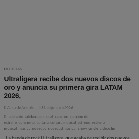
NOTICIAS
Ultraligera recibe dos nuevos discos de
oro y anuncia su primera gira LATAM
2026,
Almu de Andrés
31 de julio de 2026
adelanto
adelanto musical
cancion
cancion de
estreno
concierto
cultura
cultura musical
estreno
estreno
musical
musica
novedad
novedad musical
show
single
videoclip
La banda de rock Ultraligera, que acaba de recibir dos nuevos