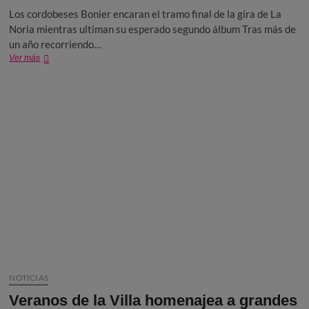
Los cordobeses Bonier encaran el tramo final de la gira de La
Noria mientras ultiman su esperado segundo álbum Tras más de
un año recorriendo…
Bonier
Ver más
despiden
la
gira
«La
noria»
mientras
ultiman
su
segundo
disco
NOTICIAS
Veranos de la Villa homenajea a grandes