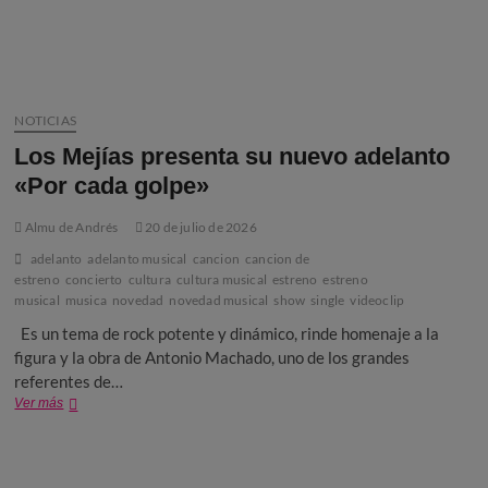
su
legado
NOTICIAS
Los Mejías presenta su nuevo adelanto
«Por cada golpe»
Almu de Andrés
20 de julio de 2026
adelanto
adelanto musical
cancion
cancion de
estreno
concierto
cultura
cultura musical
estreno
estreno
musical
musica
novedad
novedad musical
show
single
videoclip
Es un tema de rock potente y dinámico, rinde homenaje a la
figura y la obra de Antonio Machado, uno de los grandes
referentes de…
Los
Ver más
Mejías
presenta
su
nuevo