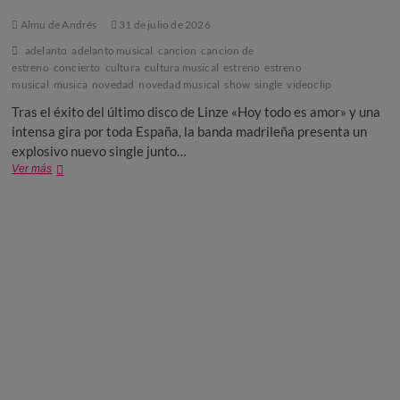
Almu de Andrés
31 de julio de 2026
adelanto
adelanto musical
cancion
cancion de
estreno
concierto
cultura
cultura musical
estreno
estreno
musical
musica
novedad
novedad musical
show
single
videoclip
Tras el éxito del último disco de Linze «Hoy todo es amor» y una
intensa gira por toda España, la banda madrileña presenta un
explosivo nuevo single junto…
“Abrigo
Ver más
de
piel”
es
el
nuevo
single
de
Linze
con
Alison
Darwin