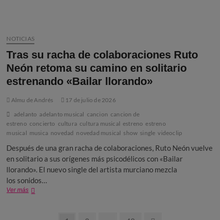
semana
de
Veranos
de
NOTICIAS
la
Villa
Tras su racha de colaboraciones Ruto
Neón retoma su camino en solitario
estrenando «Bailar llorando»
Almu de Andrés
17 de julio de 2026
adelanto
adelanto musical
cancion
cancion de
estreno
concierto
cultura
cultura musical
estreno
estreno
musical
musica
novedad
novedad musical
show
single
videoclip
Después de una gran racha de colaboraciones, Ruto Neón vuelve
en solitario a sus orígenes más psicodélicos con «Bailar
llorando». El nuevo single del artista murciano mezcla
los sonidos…
Tras
Ver más
su
racha
de