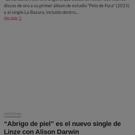
discos de oro a su primer álbum de estudio “Pelo de Foca” (2025)
y al single La Basura, incluido dentro…
Ultraligera
Ver más
recibe
dos
nuevos
discos
de
oro
y
anuncia
su
primera
gira
LATAM
2026,
NOTICIAS
“Abrigo de piel” es el nuevo single de
Linze con Alison Darwin