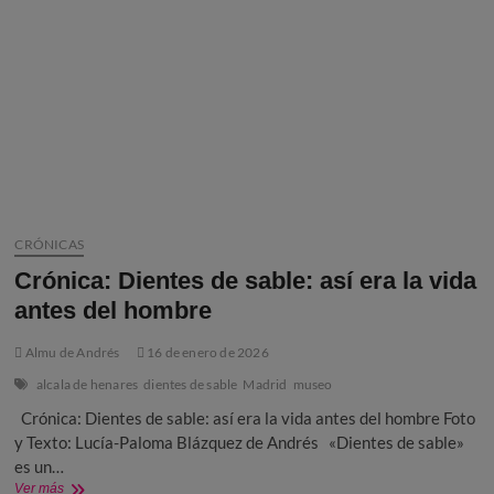
CRÓNICAS
Crónica: Dientes de sable: así era la vida
antes del hombre
Almu de Andrés
16 de enero de 2026
alcala de henares
dientes de sable
Madrid
museo
Crónica: Dientes de sable: así era la vida antes del hombre Foto
y Texto: Lucía-Paloma Blázquez de Andrés «Dientes de sable»
es un…
Crónica:
Ver más