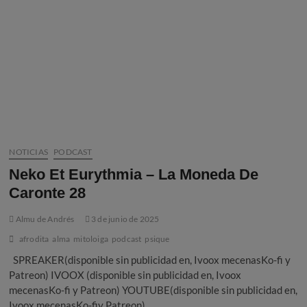
NOTICIAS
PODCAST
Neko Et Eurythmia – La Moneda De
Caronte 28
Almu de Andrés
3 de junio de 2025
afrodita
alma
mitoloiga
podcast
psique
SPREAKER(disponible sin publicidad en, Ivoox mecenasKo-fi y
Patreon) IVOOX (disponible sin publicidad en, Ivoox
mecenasKo-fi y Patreon) YOUTUBE(disponible sin publicidad en,
Ivoox mecenasKo-fiy Patreon)…