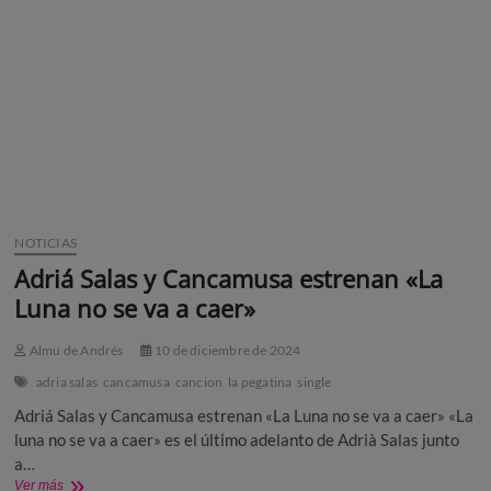
NOTICIAS
Adriá Salas y Cancamusa estrenan «La
Luna no se va a caer»
Almu de Andrés
10 de diciembre de 2024
adria salas
cancamusa
cancion
la pegatina
single
Adriá Salas y Cancamusa estrenan «La Luna no se va a caer» «La
luna no se va a caer» es el último adelanto de Adrià Salas junto
a…
Adriá
Ver más