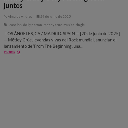
juntos
Almu de Andrés
24 de junio de 2025
cancion
dolly parton
motley crue
musica
single
LOS ÁNGELES, CA / MADRID. SPAIN — [20 de junio de 2025]
— Mötley Crüe, leyendas vivas del Rock mundial, anuncian el
lanzamiento de ‘From The Beginning’, una…
Mötley
Ver más
Crüe
y
Dolly
Parton
graban
juntos