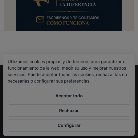
Utilizamos cookies propias y de terceros para garantizar el
funcionamiento de la web, medir su uso y mejorar nuestros
servicios. Puede aceptar todas las cookies, rechazar las no
Legal
necesarias o configurar sus preferencias.
Política de Privacidad
Política de Cookies
Aceptar todo
Rechazar
Neko Et Eurythmia
| Diseñado por:
Theme Freesia
|
WordPress
| © Todos los
Configurar
derechos reservados