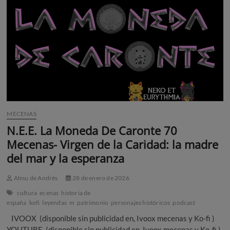
MECENAS
N.E.E. La Moneda De Caronte 70
Mecenas- Virgen de la Caridad: la madre
del mar y la esperanza
Almu de Andrés
28 de enero de 2026
cultura
ecenas
historia de
españa
kofi
leyendas
m
patrimonio
personajes históricos
podcast
IVOOX (disponible sin publicidad en, Ivoox mecenas y Ko-fi )
YOUTUBE (disponible sin publicidad en, Ivoox mecenas y Ko-fi )