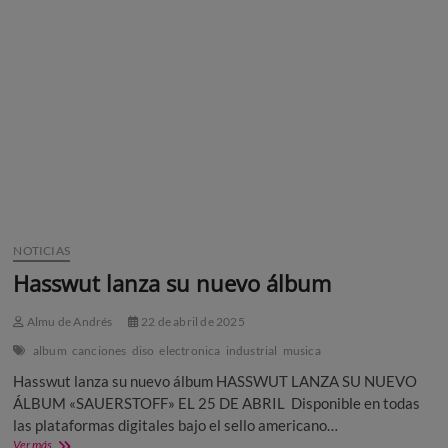
sesiones
gratuitas
de
música
electrónica
NOTICIAS
Hasswut lanza su nuevo álbum
Almu de Andrés
22 de abril de 2025
album
canciones
diso
electronica
industrial
musica
Hasswut lanza su nuevo álbum HASSWUT LANZA SU NUEVO
ÁLBUM «SAUERSTOFF» EL 25 DE ABRIL Disponible en todas
las plataformas digitales bajo el sello americano…
Hasswut
Ver más