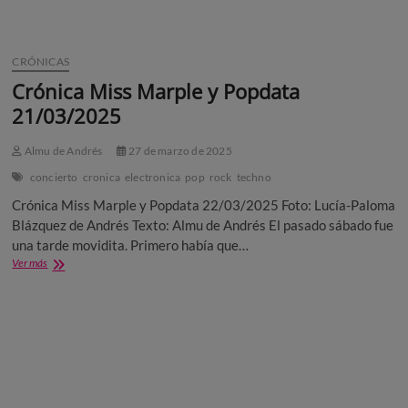
CRÓNICAS
Crónica Miss Marple y Popdata
21/03/2025
Almu de Andrés
27 de marzo de 2025
concierto
cronica
electronica
pop
rock
techno
Crónica Miss Marple y Popdata 22/03/2025 Foto: Lucía-Paloma
Blázquez de Andrés Texto: Almu de Andrés El pasado sábado fue
una tarde movidita. Primero había que…
Crónica
Ver más
Miss
Marple
y
Popdata
21/03/2025