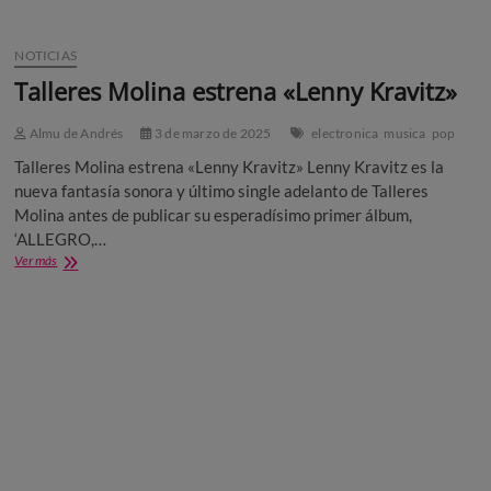
NOTICIAS
Talleres Molina estrena «Lenny Kravitz»
Almu de Andrés
3 de marzo de 2025
electronica
musica
pop
Talleres Molina estrena «Lenny Kravitz» Lenny Kravitz es la
nueva fantasía sonora y último single adelanto de Talleres
Molina antes de publicar su esperadísimo primer álbum,
‘ALLEGRO,…
Talleres
Ver más
Molina
estrena
«Lenny
Kravitz»