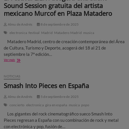
Sound Session gratuita del artista
mexicano Murcof en Plaza Matadero
Almu de Andrés
8 de septiembre de 2025
electronica
festival
Madrid
Matadero Madrid
musica
Matadero Madrid, centro de creación contemporánea del Área
de Cultura, Turismo y Deporte, acogerá del 18 al 21 de
septiembre la 7ª edición…
El
Ver más
Festival
L.E.V.
acogerá
NOTICIAS
una
Smash Into Pieces en España
Silent
Sound
Session
Almu de Andrés
5 de septiembre de 2025
gratuita
concierto
electronica
gira en españa
musica
popo
del
artista
Los gigantes del rock cinematográfico sueco Smash Into
mexicano
Pieces regresan a España con su combinación de rock y metal
Murcof
con electrónica y pop, fusión de…
en