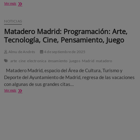
Smash
Ver más
Plaza
Into
Matadero
Pieces
en
NOTICIAS
España
Matadero Madrid: Programación: Arte,
Tecnología, Cine, Pensamiento, Juego
Almu de Andrés
4 de septiembre de 2025
arte
cine
electronica
ènsamiento
juegos
Madrid
matadero
Matadero Madrid, espacio del Área de Cultura, Turismo y
Deporte del Ayuntamiento de Madrid, regresa de las vacaciones
con algunas de sus grandes citas…
Matadero
Ver más
Madrid:
Programación:
Arte,
Tecnología,
Cine,
Pensamiento,
Juego