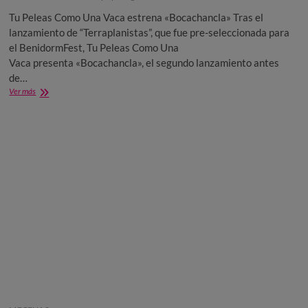
Tu Peleas Como Una Vaca estrena «Bocachancla» Tras el
lanzamiento de “Terraplanistas”, que fue pre-seleccionada para
el BenidormFest, Tu Peleas Como Una
Vaca presenta «Bocachancla», el segundo lanzamiento antes
de…
Tu
Ver más
Peleas
Como
Una
Vaca
estrena
«Bocachancla»