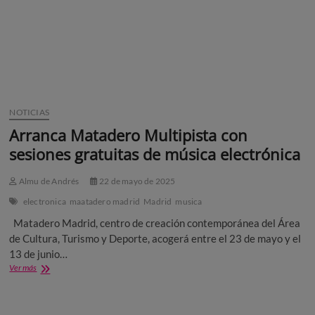
NOTICIAS
Arranca Matadero Multipista con
sesiones gratuitas de música electrónica
Almu de Andrés
22 de mayo de 2025
electronica
maatadero madrid
Madrid
musica
Matadero Madrid, centro de creación contemporánea del Área
de Cultura, Turismo y Deporte, acogerá entre el 23 de mayo y el
13 de junio…
Arranca
Ver más
Matadero
Multipista
con