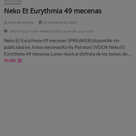
MECENAS
Neko Et Eurythmia 49 mecenas
Almu de Andrés
30 de marzo de 2025
electronica
indie
metal
musica
podcast
pop
rock
Neko Et Eurythmia 49 mecenas SPREAKER(disponible sin
publicidad en, Ivoox mecenasKo-fiy Patreon) IVOOX Neko Et
Eurythmia 49 mecenas Lunes musical disfruta de los temas de:…
Neko
Ver más
Et
Eurythmia
49
mecenas