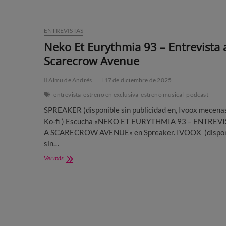
ENTREVISTAS
Neko Et Eurythmia 93 – Entrevista 
Scarecrow Avenue
Almu de Andrés
17 de diciembre de 2025
entrevista
estreno en exclusiva
estreno musical
podcast
SPREAKER (disponible sin publicidad en, Ivoox mecena
Ko-fi ) Escucha «NEKO ET EURYTHMIA 93 – ENTREV
A SCARECROW AVENUE» en Spreaker. IVOOX (dispon
sin…
Neko
Ver más
Et
Eurythmia
93
–
Entrevista
a
Scarecrow