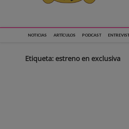
Neko Et Eurythmia
MARCA REGISTRADA. PROGRAMA DE PODCAST PARA TODA
NOTICIAS
ARTÍCULOS
PODCAST
ENTREVIS
Etiqueta:
estreno en exclusiva