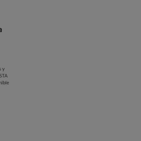
a
s y
ISTA
ible