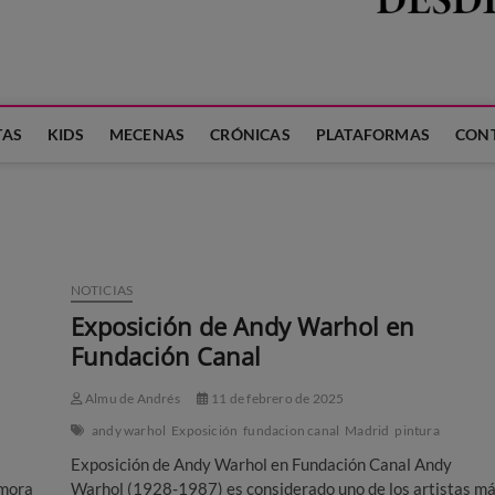
 LA FAMILIA
TAS
KIDS
MECENAS
CRÓNICAS
PLATAFORMAS
CON
NOTICIAS
Exposición de Andy Warhol en
Fundación Canal
Almu de Andrés
11 de febrero de 2025
andy warhol
Exposición
fundacion canal
Madrid
pintura
Exposición de Andy Warhol en Fundación Canal Andy
emora
Warhol (1928-1987) es considerado uno de los artistas m