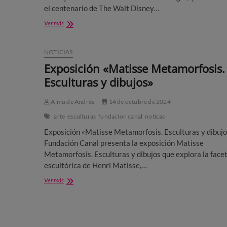
el centenario de The Walt Disney…
Fundación
Ver más
Canal:
Disney
:
NOTICIAS
The
Exposición «Matisse Metamorfosis.
Exhibition.
100
Esculturas y dibujos»
años
de
Almu de Andrés
14 de octubre de 2024
magia
arte
esculturas
fundacion canal
noticas
Exposición «Matisse Metamorfosis. Esculturas y dibujo
Fundación Canal presenta la exposición Matisse
Metamorfosis. Esculturas y dibujos que explora la face
escultórica de Henri Matisse,…
Exposición
Ver más
«Matisse
Metamorfosis.
Esculturas
y
dibujos»