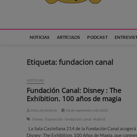
Neko Et Eurythmia
MARCA REGISTRADA. PROGRAMA DE PODCAST PARA TODA
NOTICIAS
ARTÍCULOS
PODCAST
ENTREVIS
Etiqueta:
fundacion canal
NOTICIAS
Fundación Canal: Disney : The
Exhibition. 100 años de magia
Almu de Andrés
10 de septiembre de 2025
disney
Exposición
fundacion canal
Madrid
La Sala Castellana 214 de la Fundación Canal acogerá
Disney: The Exhibition. 100 Años de Magia, que conm