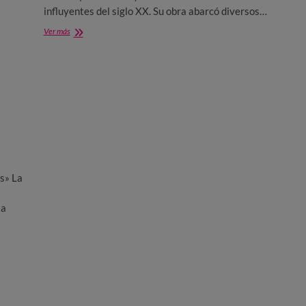
influyentes del siglo XX. Su obra abarcó diversos…
Exposición
Ver más
de
Andy
Warhol
en
Fundación
Canal
s» La
ta