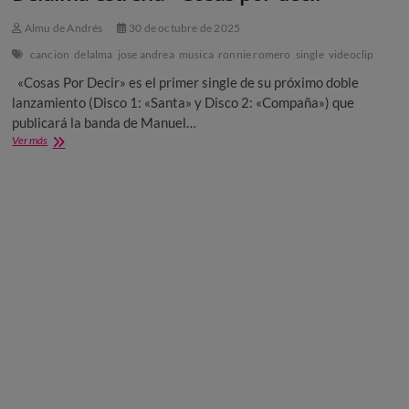
Almu de Andrés
30 de octubre de 2025
cancion
delalma
jose andrea
musica
ronnie romero
single
videoclip
«Cosas Por Decir» es el primer single de su próximo doble
lanzamiento (Disco 1: «Santa» y Disco 2: «Compaña») que
publicará la banda de Manuel…
Delalma
Ver más
estrena
«Cosas
por
decir»