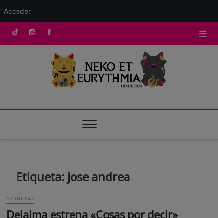
Acceder
Saltar
tik
Instagram
facebook
al
contenido
tok
Neko Et Eurythmia
MARCA REGISTRADA. PROGRAMA DE PODCAST PARA
TODA LA FAMILIA
Etiqueta:
jose andrea
NOTICIAS
Delalma estrena «Cosas por decir»