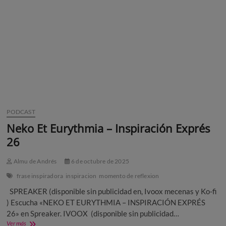
PODCAST
Neko Et Eurythmia – Inspiración Exprés
26
Almu de Andrés
6 de octubre de 2025
frase inspiradora
inspiracion
momento de reflexion
SPREAKER (disponible sin publicidad en, Ivoox mecenas y Ko-fi
) Escucha «NEKO ET EURYTHMIA – INSPIRACIÓN EXPRÉS
26» en Spreaker. IVOOX (disponible sin publicidad…
Neko
Ver más