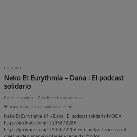
PODCAST
Neko Et Eurythmia – Dana : El podcast
solidario
Almu de Andrés
24 de noviembre de 2024
dana
ivoox
musica
podcast solidario
Neko Et Eurythmia 19 – Dana : El podcast solidario IVOOX
https://go.ivoox.com/rf/135872286
https://go.ivoox.com/rf/135872286 Este pódcast nace con el
objetivo de sumar voluntades y recaudar fondos…