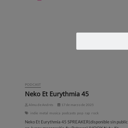
Et
Eurythmia
46
–
Status
Of
The
Dark
pt.2
PODCAST
Neko Et Eurythmia 45
Almu de Andrés
17 de marzo de 2025
indie
metal
musica
podcasts
pop
rap
rock
Neko Et Eurythmia 45 SPREAKER(disponible sin public
en, Ivoox mecenasKo-fiy Patreon) IVOOX 𝐍𝐞𝐤𝐨 𝐄𝐭