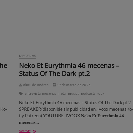
Y
El
Valor
De
La
Famila
completo
MECENAS
The
Neko Et Eurythmia 46 mecenas –
Status Of The Dark pt.2
Almu de Andrés
19 de marzo de 2025
entrevista
mecenas
metal
musica
podcasts
rock
Neko Et Eurythmia 46 mecenas – Status Of The Dark pt.2
sKo-
SPREAKER(disponible sin publicidad en, Ivoox mecenasKo
fiy Patreon) YOUTUBE IVOOX 𝐍𝐞𝐤𝐨 𝐄𝐭 𝐄𝐮𝐫𝐲𝐭𝐡𝐦𝐢𝐚 𝟒𝟔
𝐦𝐞𝐜𝐞𝐧𝐚𝐬…
Neko
Ver más