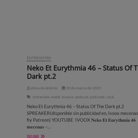
21
mecenas
ENTREVISTAS
Neko Et Eurythmia 46 – Status Of 
Dark pt.2
Almu de Andrés
20 de marzo de 2025
entrevista
metal
muscia
podcast
podcasts
rock
Neko Et Eurythmia 46 – Status Of The Dark pt.2
SPREAKER(disponible sin publicidad en, Ivoox mecena
fiy Patreon) YOUTUBE IVOOX 𝐍𝐞𝐤𝐨 𝐄𝐭 𝐄𝐮𝐫𝐲𝐭𝐡𝐦𝐢𝐚 𝟒𝟔
𝐦𝐞𝐜𝐞𝐧𝐚𝐬 –…
Neko
Ver más