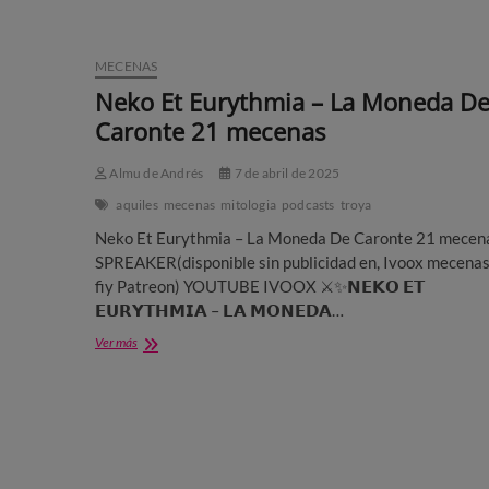
MECENAS
Neko Et Eurythmia – La Moneda D
Caronte 21 mecenas
Almu de Andrés
7 de abril de 2025
aquiles
mecenas
mitologia
podcasts
troya
Neko Et Eurythmia – La Moneda De Caronte 21 mecen
SPREAKER(disponible sin publicidad en, Ivoox mecena
fiy Patreon) YOUTUBE IVOOX ⚔️✨𝗡𝗘𝗞𝗢 𝗘𝗧
𝗘𝗨𝗥𝗬𝗧𝗛𝗠𝗜𝗔 – 𝗟𝗔 𝗠𝗢𝗡𝗘𝗗𝗔…
Neko
Ver más
Et
Eurythmia
–
La
Moneda
De
Caronte