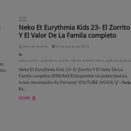
KIDS
e
Neko Et Eurythmia Kids 23- El Zorrito
Y El Valor De La Famila completo
Almu de Andrés
29 de marzo de 2025
audiocuento
audiolibro
cuento
fabula
infantil
niños
podcast
podcas
as
Neko Et Eurythmia Kids 23- El Zorrito Y El Valor De La
sKo-
Famila completo SPREAKER(disponible sin publicidad en,
Ivoox mecenasKo-fiy Patreon) YOUTUBE IVOOX 🦊✨𝐍𝐞𝐤
𝐄𝐭…
Neko
Ver más
Et
Eurythmia
Kids
23-
El
Zorrito