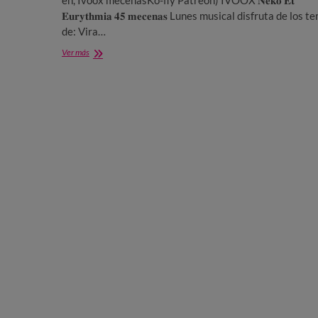
𝐄𝐮𝐫𝐲𝐭𝐡𝐦𝐢𝐚 𝟒𝟓 𝐦𝐞𝐜𝐞𝐧𝐚𝐬 Lunes musical disfruta de los 
de: Vira…
Neko
Ver más
Et
Eurythmia
45