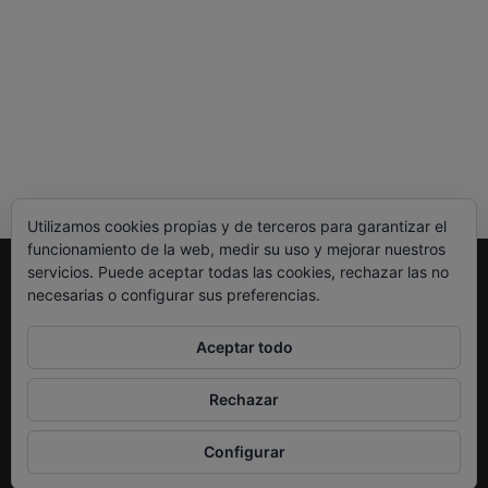
Utilizamos cookies propias y de terceros para garantizar el
funcionamiento de la web, medir su uso y mejorar nuestros
servicios. Puede aceptar todas las cookies, rechazar las no
necesarias o configurar sus preferencias.
Legal
Política de Privacidad
Política de Cookies
Aceptar todo
Rechazar
Neko Et Eurythmia
| Diseñado por:
Theme Freesia
|
WordPress
| © Todos los
Configurar
derechos reservados