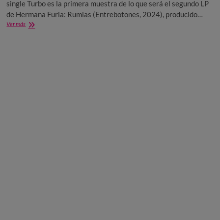
single Turbo es la primera muestra de lo que será el segundo LP
de Hermana Furia: Rumias (Entrebotones, 2024), producido…
Hermana
Ver más
Furia
presenta
su
primer
single
«Turbo»