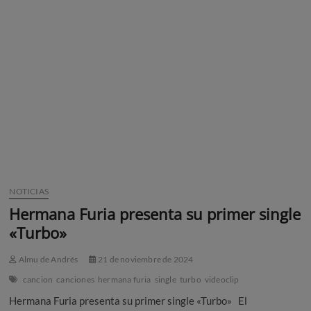
NOTICIAS
Hermana Furia presenta su primer single
«Turbo»
Almu de Andrés
21 de noviembre de 2024
cancion
canciones
hermana furia
single
turbo
videoclip
Hermana Furia presenta su primer single «Turbo» El