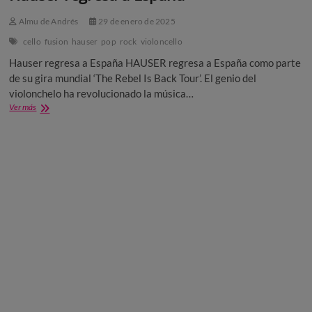
Almu de Andrés
29 de enero de 2025
cello
fusion
hauser
pop
rock
violoncello
Hauser regresa a España HAUSER regresa a España como parte
de su gira mundial ‘The Rebel Is Back Tour’. El genio del
violonchelo ha revolucionado la música…
Hauser
Ver más
regresa
a
España