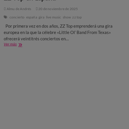
Almu de Andrés
20 de noviembre de 2025
concierto
españa
gira
live music
show
zz top
Por primera vez en dos años, ZZ Top emprenderá una gira
europea en la que la célebre «Little Ol’ Band From Texas»
ofrecerá veintitrés conciertos en…
ZZ
Ver más
Top
en
España